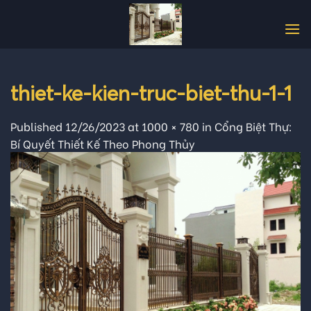
Skip
to
content
thiet-ke-kien-truc-biet-thu-1-1
Published
12/26/2023
at
1000 × 780
in
Cổng Biệt Thự:
Bí Quyết Thiết Kế Theo Phong Thủy