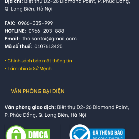
Địa chỉ:
Biệt thự D2-26 Diamond Point, P. Phúc Đồng,
Q. Long Biên, Hà Nội
FAX:
0966-335-999
HOTLINE:
0966-203-888
Email:
thaisontci@gmail.com
Mã số thuế:
0107613425
•
Chính sách bảo mật thông tin
•
Tầm nhìn & Sứ Mệnh
VĂN PHÒNG ĐẠI DIỆN
Văn phòng giao dịch:
Biệt thự D2-26 Diamond Point,
P. Phúc Đồng, Q. Long Biên, Hà Nội