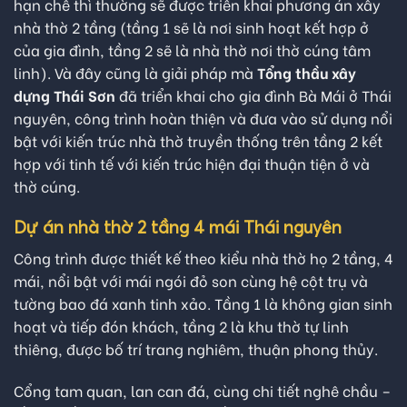
hạn chế thì thường sẽ được triển khai phương án xây
nhà thờ 2 tầng (tầng 1 sẽ là nơi sinh hoạt kết hợp ở
của gia đình, tầng 2 sẽ là nhà thờ nơi thờ cúng tâm
linh). Và đây cũng là giải pháp mà
Tổng thầu xây
dựng Thái Sơn
đã triển khai cho gia đình Bà Mái ở Thái
nguyên, công trình hoàn thiện và đưa vào sử dụng nổi
bật với kiến trúc nhà thờ truyền thống trên tầng 2 kết
hợp với tinh tế với kiến trúc hiện đại thuận tiện ở và
thờ cúng.
Dự án nhà thờ 2 tầng 4 mái Thái nguyên
Công trình được thiết kế theo kiểu nhà thờ họ 2 tầng, 4
mái, nổi bật với mái ngói đỏ son cùng hệ cột trụ và
tường bao đá xanh tinh xảo. Tầng 1 là không gian sinh
hoạt và tiếp đón khách, tầng 2 là khu thờ tự linh
thiêng, được bố trí trang nghiêm, thuận phong thủy.
Cổng tam quan, lan can đá, cùng chi tiết nghê chầu –