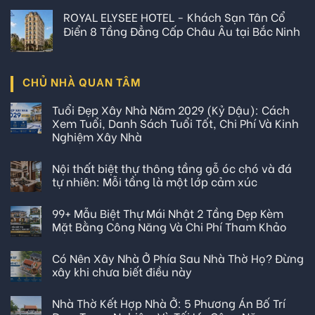
ROYAL ELYSEE HOTEL - Khách Sạn Tân Cổ
Điển 8 Tầng Đẳng Cấp Châu Âu tại Bắc Ninh
CHỦ NHÀ QUAN TÂM
Tuổi Đẹp Xây Nhà Năm 2029 (Kỷ Dậu): Cách
Xem Tuổi, Danh Sách Tuổi Tốt, Chi Phí Và Kinh
Nghiệm Xây Nhà
Nội thất biệt thự thông tầng gỗ óc chó và đá
tự nhiên: Mỗi tầng là một lớp cảm xúc
99+ Mẫu Biệt Thự Mái Nhật 2 Tầng Đẹp Kèm
Mặt Bằng Công Năng Và Chi Phí Tham Khảo
Có Nên Xây Nhà Ở Phía Sau Nhà Thờ Họ? Đừng
xây khi chưa biết điều này
Nhà Thờ Kết Hợp Nhà Ở: 5 Phương Án Bố Trí