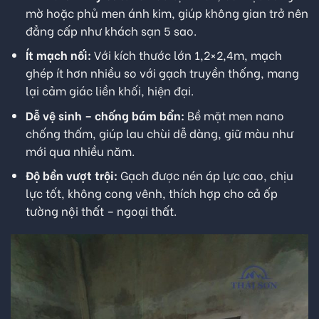
mờ hoặc phủ men ánh kim, giúp không gian trở nên
đẳng cấp như khách sạn 5 sao.
Ít mạch nối:
Với kích thước lớn 1,2×2,4m, mạch
ghép ít hơn nhiều so với gạch truyền thống, mang
lại cảm giác liền khối, hiện đại.
Dễ vệ sinh – chống bám bẩn:
Bề mặt men nano
chống thấm, giúp lau chùi dễ dàng, giữ màu như
mới qua nhiều năm.
Độ bền vượt trội:
Gạch được nén áp lực cao, chịu
lực tốt, không cong vênh, thích hợp cho cả ốp
tường nội thất – ngoại thất.