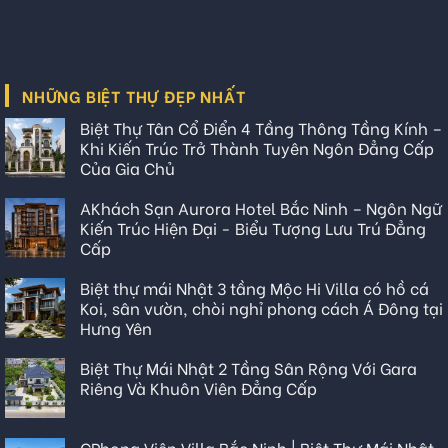
NHỮNG BIỆT THỰ ĐẸP NHẤT
Biệt Thự Tân Cổ Điển 4 Tầng Thông Tầng Kính –
Khi Kiến Trúc Trở Thành Tuyên Ngôn Đẳng Cấp
Của Gia Chủ
AKhách Sạn Aurora Hotel Bắc Ninh – Ngôn Ngữ
Kiến Trúc Hiện Đại - Biểu Tượng Lưu Trú Đẳng
Cấp
Biệt thự mái Nhật 3 tầng Mộc Hi Villa có hồ cá
Koi, sân vườn, chòi nghỉ phong cách Á Đông tại
Hưng Yên
Biệt Thự Mái Nhật 2 Tầng Sân Rộng Với Gara
Riêng Và Khuôn Viên Đẳng Cấp
CPhong Viên Villa Bắc Ninh | Biệt Thự Mái Nhật