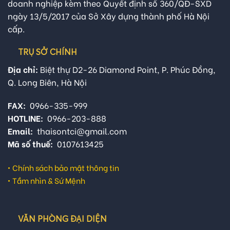
doanh nghiệp kèm theo Quyết định số 360/QĐ-SXD
ngày 13/5/2017 của Sở Xây dựng thành phố Hà Nội
cấp.
TRỤ SỞ CHÍNH
Địa chỉ:
Biệt thự D2-26 Diamond Point, P. Phúc Đồng,
Q. Long Biên, Hà Nội
FAX:
0966-335-999
HOTLINE:
0966-203-888
Email:
thaisontci@gmail.com
Mã số thuế:
0107613425
•
Chính sách bảo mật thông tin
•
Tầm nhìn & Sứ Mệnh
VĂN PHÒNG ĐẠI DIỆN