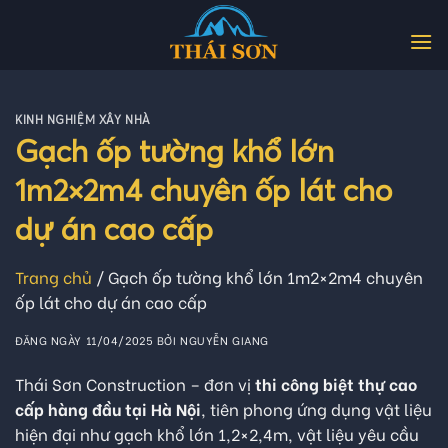
Skip
to
content
KINH NGHIỆM XÂY NHÀ
Gạch ốp tường khổ lớn
1m2×2m4 chuyên ốp lát cho
dự án cao cấp
Trang chủ
/
Gạch ốp tường khổ lớn 1m2×2m4 chuyên
ốp lát cho dự án cao cấp
ĐĂNG NGÀY
11/04/2025
BỞI
NGUYỄN GIANG
Thái Sơn Construction – đơn vị
thi công biệt thự cao
cấp hàng đầu tại Hà Nội
, tiên phong ứng dụng vật liệu
hiện đại như gạch khổ lớn 1,2×2,4m, vật liệu yêu cầu