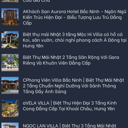
AKhách Sạn Aurora Hotel Bắc Ninh – Ngôn Ngữ
Kiến Trúc Hiện Đại - Biểu Tượng Lưu Trú Đẳng
Cấp
Biệt thự mái Nhật 3 tầng Mộc Hi Villa có hồ cá
Koi, sân vườn, chòi nghỉ phong cách Á Đông tại
Hưng Yên
Biệt Thự Mái Nhật 2 Tầng Sân Rộng Với Gara
Riêng Và Khuôn Viên Đẳng Cấp
CPhong Viên Villa Bắc Ninh | Biệt Thự Mái Nhật
2 Tầng Chuẩn Nghỉ Dưỡng Với Sảnh Thông
Tầng Đầy Ánh Sáng
aVELA VILLA | Biệt Thự Hiện Đại 3 Tầng Kính
Cong Đẳng Cấp Tại Khoái Châu, Hưng Yên
NGỌC LAN VILLA | Biệt Thự 3 Tầng Mái Nhật