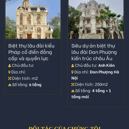
Biệt thự lâu đài kiểu
Siêu dự án biệt thự
Pháp cổ điển đẳng
lâu đài Đan Phượng
cấp và quyền lực
kiến trúc châu Âu
Chủ đầu tư:
Chủ đầu tư:
Anh Kiên
Địa chỉ:
Địa chỉ:
Đan Phượng Hà
Nội
Diện tích: m2
Diện tích: 250m2
Số tầng:
6 tầng
Số tầng:
4 tầng + 1
tầng mái
ĐỐI TÁC CỦA CHÚNG TÔI