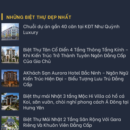
NHỮNG BIỆT THỰ ĐẸP NHẤT
Chuỗi dự án gần 40 căn tại KĐT Như Quỳnh
Luxury
Biệt Thự Tân Cổ Điển 4 Tầng Thông Tầng Kính –
Khi Kiến Trúc Trở Thành Tuyên Ngôn Đẳng Cấp
Của Gia Chủ
AKhách Sạn Aurora Hotel Bắc Ninh – Ngôn Ngữ
Kiến Trúc Hiện Đại - Biểu Tượng Lưu Trú Đẳng
Cấp
Biệt thự mái Nhật 3 tầng Mộc Hi Villa có hồ cá
Koi, sân vườn, chòi nghỉ phong cách Á Đông tại
Hưng Yên
Biệt Thự Mái Nhật 2 Tầng Sân Rộng Với Gara
Riêng Và Khuôn Viên Đẳng Cấp