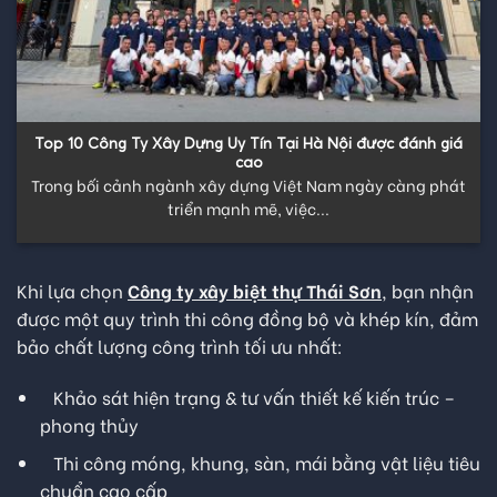
Nên xây nhà trọn gói hay thuê nhân công tự xây tiết kiệm
chi phí?
Sau rất nhiều những vất vả, những lo toan, trải qua quá
trình lao tâm...
Khi lựa chọn
Công ty xây biệt thự Thái Sơn
, bạn nhận
được một quy trình thi công đồng bộ và khép kín, đảm
bảo chất lượng công trình tối ưu nhất:
Khảo sát hiện trạng & tư vấn thiết kế kiến trúc –
phong thủy
Thi công móng, khung, sàn, mái bằng vật liệu tiêu
chuẩn cao cấp