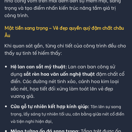
nhỏ cong vòm trên mái đem đến sự mềm mại, sang
trọng và tạo điểm nhấn kiến trúc nâng tầm giá trị
công trình.
Mặt tiền sang trọng – Vẻ đẹp quyền quý đậm chất châu
Âu
Khi quan sát gần, từng chi tiết của công trình đều cho
thấy sự tinh tế hiếm thấy:
Hệ lan can sắt mỹ thuật:
Lan can ban công sử
dụng
sắt rèn hoa văn uốn nghệ thuật
đậm chất cổ
điển. Các đường nét tinh xảo, cánh hoa kim loại
sắc nét, họa tiết đối xứng làm toát lên vẻ đẹp
vương giả.
Cửa gỗ tự nhiên kết hợp kính giúp:
Tôn lên sự sang
trọng, l
ấy sáng tự nhiên tối ưu, c
ân bằng giữa nét cổ điển
và tiện nghi hiện đại,
Mảng tường ốp đá sang trọng:
Tầng trệt được ốp