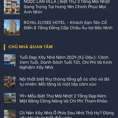
NGỌC LAN VILLA | Biệt Thự 3 Tầng Mái Nhật
Sang Trọng Tại Hưng Yên Chinh Phục Mọi
Ánh Nhìn
ROYAL ELYSEE HOTEL - Khách Sạn Tân Cổ
Điển 8 Tầng Đẳng Cấp Châu Âu tại Bắc Ninh
CHỦ NHÀ QUAN TÂM
Tuổi Đẹp Xây Nhà Năm 2029 (Kỷ Dậu): Cách
Xem Tuổi, Danh Sách Tuổi Tốt, Chi Phí Và Kinh
Nghiệm Xây Nhà
Nội thất biệt thự thông tầng gỗ óc chó và đá
tự nhiên: Mỗi tầng là một lớp cảm xúc
99+ Mẫu Biệt Thự Mái Nhật 2 Tầng Đẹp Kèm
Mặt Bằng Công Năng Và Chi Phí Tham Khảo
Có Nên Xây Nhà Ở Phía Sau Nhà Thờ Họ? Đừng
xây khi chưa biết điều này