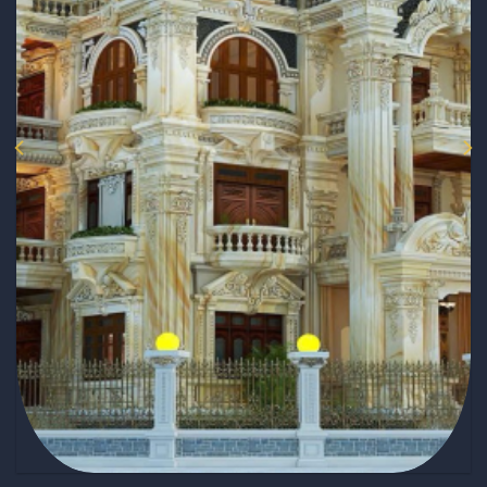
aXây trọn gói Biệt thự chị Quyên Ninh Hiệp,
Hà Nội
Chủ đầu tư:
Chị Quyên
Địa chỉ:
Ninh Hiệp Hà Nội
Diện tích: 750m2
Số tầng:
3 tầng + 1 mái