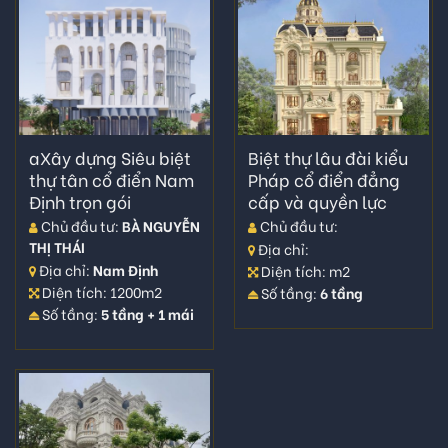
aXây dựng Siêu biệt
Biệt thự lâu đài kiểu
thự tân cổ điển Nam
Pháp cổ điển đẳng
Định trọn gói
cấp và quyền lực
Chủ đầu tư:
BÀ NGUYỄN
Chủ đầu tư:
THỊ THÁI
Địa chỉ:
Địa chỉ:
Nam Định
Diện tích: m2
Diện tích: 1200m2
Số tầng:
6 tầng
Số tầng:
5 tầng + 1 mái