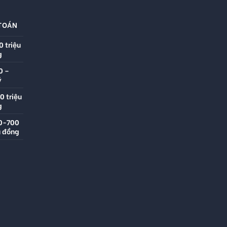
TOÁN
0 triệu
g
0 –
ỷ
0 triệu
g
70-700
u đồng