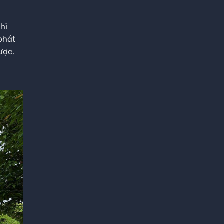
hỉ
phát
ược.