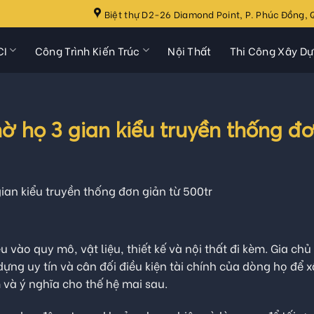
Biệt thự D2-26 Diamond Point, P. Phúc Đồng, Q
CI
Công Trình Kiến Trúc
Nội Thất
Thi Công Xây D
hờ họ 3 gian kiểu truyền thống đ
gian kiểu truyền thống đơn giản từ 500tr
 vào quy mô, vật liệu, thiết kế và nội thất đi kèm. Gia chủ
 dựng uy tín và cân đối điều kiện tài chính của dòng họ để 
và ý nghĩa cho thế hệ mai sau.