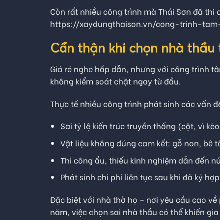
Còn rất nhiều công trình mà Thái Sơn đã thi 
https://xaydungthaison.vn/cong-trinh-tam-
Cẩn thận khi chọn nhà thầu t
Giá rẻ nghe hấp dẫn, nhưng với công trình tâm
không kiểm soát chặt ngay từ đầu.
Thực tế nhiều công trình phát sinh các vấn đ
Sai tỷ lệ kiến trúc truyền thống (cột, vì 
Vật liệu không đúng cam kết: gỗ non, bê 
Thi công ẩu, thiếu kinh nghiệm dẫn đến n
Phát sinh chi phí liên tục sau khi đã ký h
Đặc biệt với nhà thờ họ – nơi yêu cầu cao 
năm, việc chọn sai nhà thầu có thể khiến gia