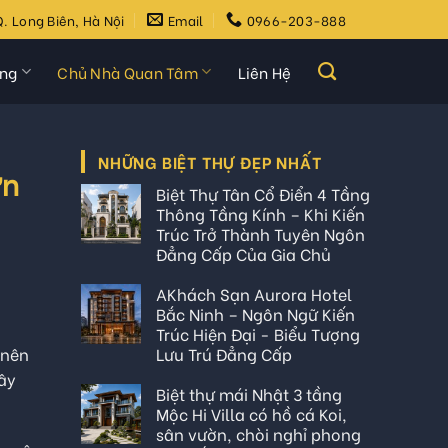
. Long Biên, Hà Nội
Email
0966-203-888
ựng
Chủ Nhà Quan Tâm
Liên Hệ
NHỮNG BIỆT THỰ ĐẸP NHẤT
ơn
Biệt Thự Tân Cổ Điển 4 Tầng
Thông Tầng Kính – Khi Kiến
Trúc Trở Thành Tuyên Ngôn
Đẳng Cấp Của Gia Chủ
AKhách Sạn Aurora Hotel
Bắc Ninh – Ngôn Ngữ Kiến
Trúc Hiện Đại - Biểu Tượng
Lưu Trú Đẳng Cấp
 nên
xây
Biệt thự mái Nhật 3 tầng
Mộc Hi Villa có hồ cá Koi,
sân vườn, chòi nghỉ phong