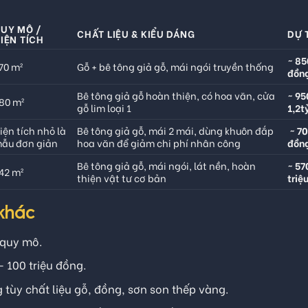
UY MÔ /
CHẤT LIỆU & KIỂU DÁNG
DỰ 
IỆN TÍCH
~ 85
70 m²
Gỗ + bê tông giả gỗ, mái ngói truyền thống
đồn
Bê tông giả gỗ hoàn thiện, có hoa văn, cửa
~ 95
80 m²
gỗ lim loại 1
1,2t
iện tích nhỏ là
Bê tông giả gỗ, mái 2 mái, dùng khuôn đắp
~ 70
ẫu đơn giản
hoa văn để giảm chi phí nhân công
đồn
Bê tông giả gỗ, mái ngói, lát nền, hoàn
~ 5
42 m²
thiện vật tư cơ bản
triệ
 khác
 quy mô.
– 100 triệu đồng.
g tùy chất liệu gỗ, đồng, sơn son thếp vàng.