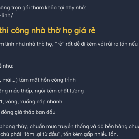
công trọn gói tham khảo tại đây nhé:
linh/
hi công nhà thờ họ giá rẻ
 linh như nhà thờ họ, “rẻ” rất dễ đi kèm với rủi ro lớn nếu
ề như:
kèo, mái…) làm mất hồn công trình
tông mác thấp, ngói kém chất lượng
ứt, võng, xuống cấp nhanh
ợp đồng giá thấp ban đầu
về phong thủy, chuẩn mực truyền thống và độ bền hàng chụ
 chủ phải “làm lại từ đầu”, tốn kém gấp nhiều lần.