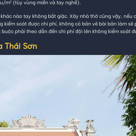
ệu/m² (tùy vùng miền và tay nghề).
kế khác nào tay không bắt giặc. Xây nhà thờ cũng vậy, nếu c
g kiểm soát được chi phí, không có bản vẽ bài bản làm sẽ 
ắt buộc phải theo dẫn đến chi phí đội lên không kiểm soát đ
ủa Thái Sơn