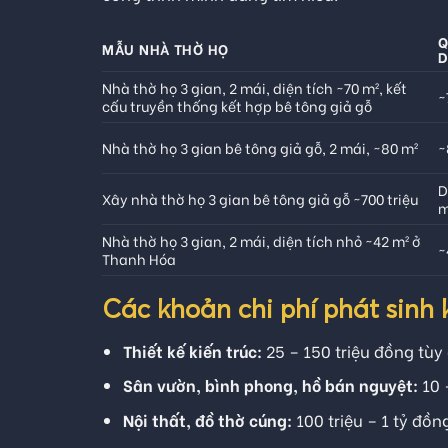
Q
MẪU NHÀ THỜ HỌ
D
Nhà thờ họ 3 gian, 2 mái, diện tích ~70 m², kết
~
cấu truyền thống kết hợp bê tông giả gỗ
Nhà thờ họ 3 gian bê tông giả gỗ, 2 mái, ~80 m²
~
D
Xây nhà thờ họ 3 gian bê tông giả gỗ ~700 triệu
m
Nhà thờ họ 3 gian, 2 mái, diện tích nhỏ ~42 m² ở
~
Thanh Hóa
Các khoản chi phí phát sinh
Thiết kế kiến trúc:
25 – 150 triệu đồng tùy
Sân vườn, bình phong, hồ bán nguyệt:
10 
Nội thất, đồ thờ cúng:
100 triệu – 1 tỷ đồn