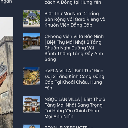
u ngân
cách Á Đông tại Hưng Yên
Biệt Thự Mái Nhật 2 Tầng
Sân Rộng Với Gara Riêng Và
Khuôn Viên Đẳng Cấp
CPhong Viên Villa Bắc Ninh
| Biệt Thự Mái Nhật 2 Tầng
Chuẩn Nghỉ Dưỡng Với
Sảnh Thông Tầng Đầy Ánh
Sáng
aVELA VILLA | Biệt Thự Hiện
Đại 3 Tầng Kính Cong Đẳng
Cấp Tại Khoái Châu, Hưng
Yên
NGỌC LAN VILLA | Biệt Thự 3
Tầng Mái Nhật Sang Trọng
Tại Hưng Yên Chinh Phục
Mọi Ánh Nhìn
ROYAL ELYSEE HOTEL -