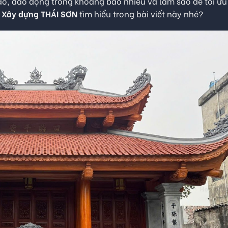
o, dao động trong khoảng bao nhiêu và làm sao để tối ư
g
Xây dựng THÁI SƠN
tìm hiểu trong bài viết này nhé?