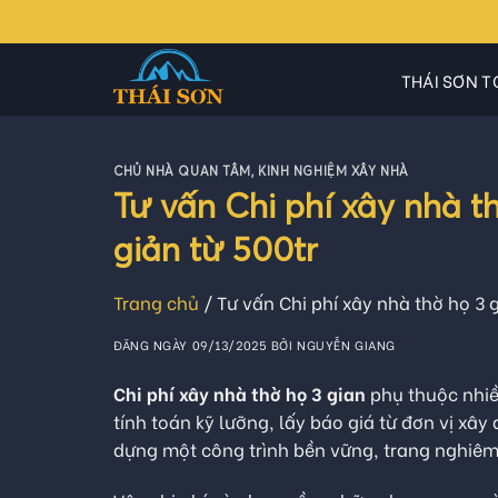
Skip
to
content
THÁI SƠN T
CHỦ NHÀ QUAN TÂM
,
KINH NGHIỆM XÂY NHÀ
Tư vấn Chi phí xây nhà t
giản từ 500tr
Trang chủ
/
Tư vấn Chi phí xây nhà thờ họ 3 
ĐĂNG NGÀY
09/13/2025
BỞI
NGUYỄN GIANG
Chi phí xây nhà thờ họ 3 gian
phụ thuộc nhiều
tính toán kỹ lưỡng, lấy báo giá từ đơn vị xây
dựng một công trình bền vững, trang nghiêm 