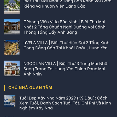
Biệt Thự Mái Nhật 2 Tầng Sân Rộng Với Gara
Riêng Và Khuôn Viên Đẳng Cấp
CPhong Viên Villa Bắc Ninh | Biệt Thự Mái
Nhật 2 Tầng Chuẩn Nghỉ Dưỡng Với Sảnh
Thông Tầng Đầy Ánh Sáng
aVELA VILLA | Biệt Thự Hiện Đại 3 Tầng Kính
Cong Đẳng Cấp Tại Khoái Châu, Hưng Yên
NGỌC LAN VILLA | Biệt Thự 3 Tầng Mái Nhật
Sang Trọng Tại Hưng Yên Chinh Phục Mọi
Ánh Nhìn
CHỦ NHÀ QUAN TÂM
Tuổi Đẹp Xây Nhà Năm 2029 (Kỷ Dậu): Cách
Xem Tuổi, Danh Sách Tuổi Tốt, Chi Phí Và Kinh
Nghiệm Xây Nhà