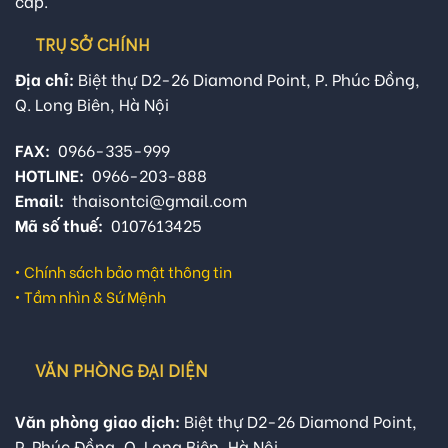
cấp.
TRỤ SỞ CHÍNH
Địa chỉ:
Biệt thự D2-26 Diamond Point, P. Phúc Đồng,
Q. Long Biên, Hà Nội
FAX:
0966-335-999
HOTLINE:
0966-203-888
Email:
thaisontci@gmail.com
Mã số thuế:
0107613425
•
Chính sách bảo mật thông tin
•
Tầm nhìn & Sứ Mệnh
VĂN PHÒNG ĐẠI DIỆN
Văn phòng giao dịch:
Biệt thự D2-26 Diamond Point,
P. Phúc Đồng, Q. Long Biên, Hà Nội