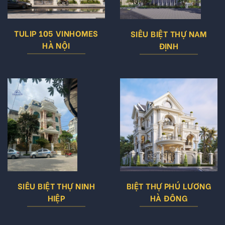
TULIP 105 VINHOMES
SIÊU BIỆT THỰ NAM
HÀ NỘI
ĐỊNH
SIÊU BIỆT THỰ NINH
BIỆT THỰ PHÚ LƯƠNG
HIỆP
HÀ ĐÔNG