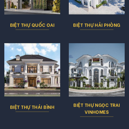
BIỆT THỰ QUỐC OAI
BIỆT THỰ HẢI PHÒNG
BIỆT THỰ NGỌC TRAI
BIỆT THỰ THÁI BÌNH
VINHOMES