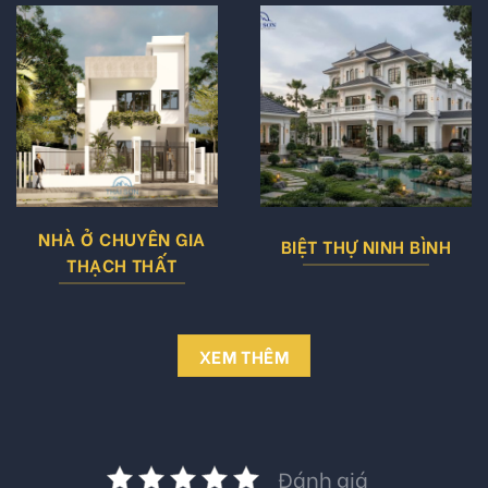
NHÀ Ở CHUYÊN GIA
BIỆT THỰ NINH BÌNH
THẠCH THẤT
XEM THÊM
Đánh giá