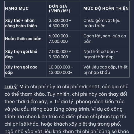
ĐƠN GIÁ
HẠNG MỤC
MỨC ĐỘ HOÀN THIỆN
(VNĐ/M²)
Xây thô + nhân
3.500.000 –
Chưa gồm vật liệu
công hoàn thiện
4.500.000
hoàn thiện
6.000.000 –
Gạch lát, sơn, cửa cơ
Hoàn thiện cơ bản
7.500.000
bản
Xây trọn gói khá
7.500.000 –
Nội thất cơ bản +
đẹp
9.500.000
ngoại thất đẹp
Xây trọn gói cao
10.000.000 –
Vật liệu cao cấp, thiết
cấp
13.000.000+
bị nhập khẩu
Lưu ý
: Mức chi phí này là chi phí mới nhất, các gia chủ
có thể tham khảo. Tuy nhiên, chi phí này còn thay đổi
theo thời điểm xây, vị trí địa lý, phong cách kiến trúc
và yêu cầu riêng của từng công trình. Ví dụ có công
trình lựa chọn kiến trúc cổ điển phào chỉ phức tạp thì
chi phí sẽ khác, hoặc khách xây biệt thự trong phố,
ngõ nhỏ vào vật liệu khó khăn thì chi phí cũng sẽ khác