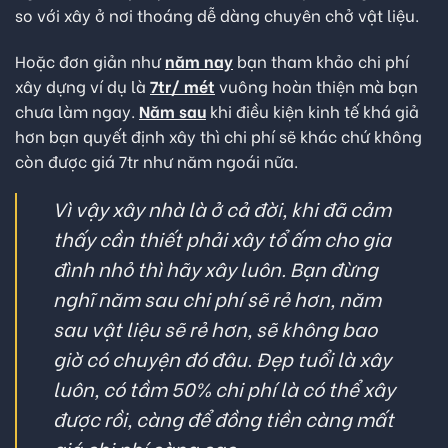
so với xây ở nơi thoáng dễ dàng chuyên chở vật liệu.
Hoặc đơn giản như
năm nay
bạn tham khảo chi phí
xây dựng ví dụ là
7tr/ mét
vuông hoàn thiện mà bạn
chưa làm ngay.
Năm sau
khi điều kiện kinh tế khá giả
hơn bạn quyết định xây thì chi phí sẽ khác chứ không
còn được giá 7tr như năm ngoái nữa.
Vì vậy xây nhà là ở cả đời, khi đã cảm
thấy cần thiết phải xây tổ ấm cho gia
đình nhỏ thì hãy xây luôn. Bạn đừng
nghĩ năm sau chi phí sẽ rẻ hơn, năm
sau vật liệu sẽ rẻ hơn, sẽ không bao
giờ có chuyện đó đâu. Đẹp tuổi là xây
luôn, có tầm 50% chi phí là có thể xây
được rồi, càng để đồng tiền càng mất