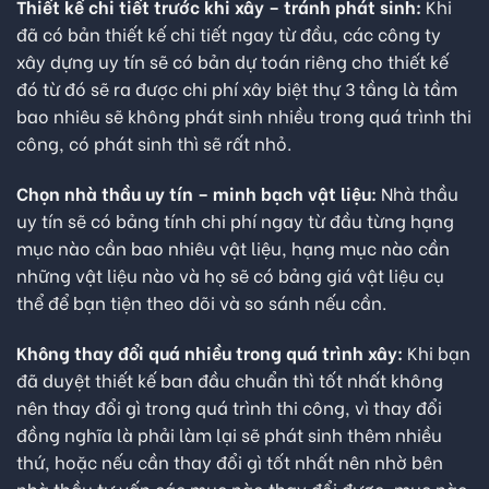
Thiết kế chi tiết trước khi xây – tránh phát sinh:
Khi
đã có bản thiết kế chi tiết ngay từ đầu, các công ty
xây dựng uy tín sẽ có bản dự toán riêng cho thiết kế
đó từ đó sẽ ra được chi phí xây biệt thự 3 tầng là tầm
bao nhiêu sẽ không phát sinh nhiều trong quá trình thi
công, có phát sinh thì sẽ rất nhỏ.
Chọn nhà thầu uy tín – minh bạch vật liệu:
Nhà thầu
uy tín sẽ có bảng tính chi phí ngay từ đầu từng hạng
mục nào cần bao nhiêu vật liệu, hạng mục nào cần
những vật liệu nào và họ sẽ có bảng giá vật liệu cụ
thể để bạn tiện theo dõi và so sánh nếu cần.
Không thay đổi quá nhiều trong quá trình xây:
Khi bạn
đã duyệt thiết kế ban đầu chuẩn thì tốt nhất không
nên thay đổi gì trong quá trình thi công, vì thay đổi
đồng nghĩa là phải làm lại sẽ phát sinh thêm nhiều
thứ, hoặc nếu cần thay đổi gì tốt nhất nên nhờ bên
nhà thầu tư vấn các mục nào thay đổi được, mục nào