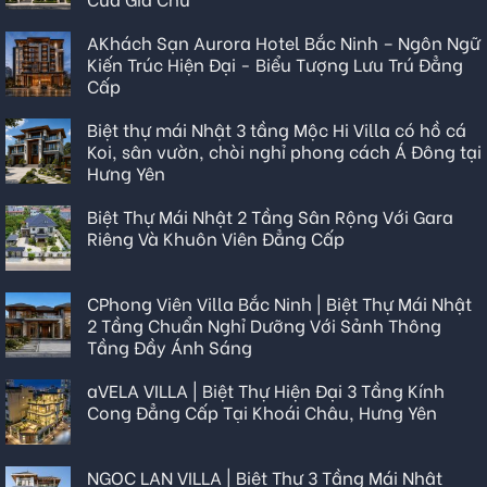
AKhách Sạn Aurora Hotel Bắc Ninh – Ngôn Ngữ
Kiến Trúc Hiện Đại - Biểu Tượng Lưu Trú Đẳng
Cấp
Biệt thự mái Nhật 3 tầng Mộc Hi Villa có hồ cá
Koi, sân vườn, chòi nghỉ phong cách Á Đông tại
Hưng Yên
Biệt Thự Mái Nhật 2 Tầng Sân Rộng Với Gara
Riêng Và Khuôn Viên Đẳng Cấp
CPhong Viên Villa Bắc Ninh | Biệt Thự Mái Nhật
2 Tầng Chuẩn Nghỉ Dưỡng Với Sảnh Thông
Tầng Đầy Ánh Sáng
aVELA VILLA | Biệt Thự Hiện Đại 3 Tầng Kính
Cong Đẳng Cấp Tại Khoái Châu, Hưng Yên
NGỌC LAN VILLA | Biệt Thự 3 Tầng Mái Nhật